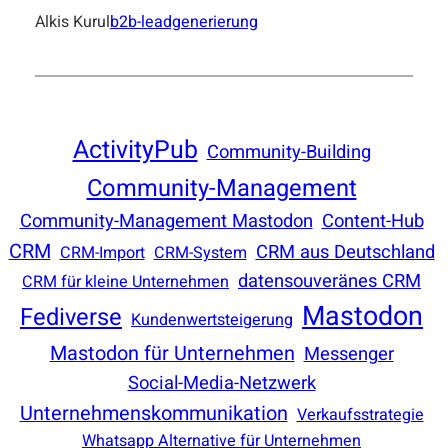
Alkis Kurul
b2b-leadgenerierung
ActivityPub
Community-Building
Community-Management
Community-Management Mastodon
Content-Hub
CRM
CRM aus Deutschland
CRM-Import
CRM-System
datensouveränes CRM
CRM für kleine Unternehmen
Mastodon
Fediverse
Kundenwertsteigerung
Mastodon für Unternehmen
Messenger
Social-Media-Netzwerk
Unternehmenskommunikation
Verkaufsstrategie
Whatsapp Alternative für Unternehmen