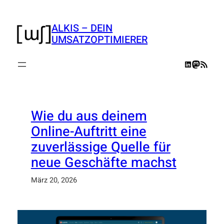
Zum
Inhalt
ALKIS – DEIN
springen
UMSATZOPTIMIERER
LinkedIn
Mastodo
RSS-Feed
Wie du aus deinem
Online-Auftritt eine
zuverlässige Quelle für
neue Geschäfte machst
März 20, 2026