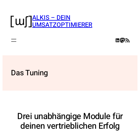
Zum
Inhalt
ALKIS – DEIN
springen
UMSATZOPTIMIERER
LinkedIn
Mastodo
RSS-Feed
Das Tuning
Drei unabhängige Module für
deinen vertrieblichen Erfolg