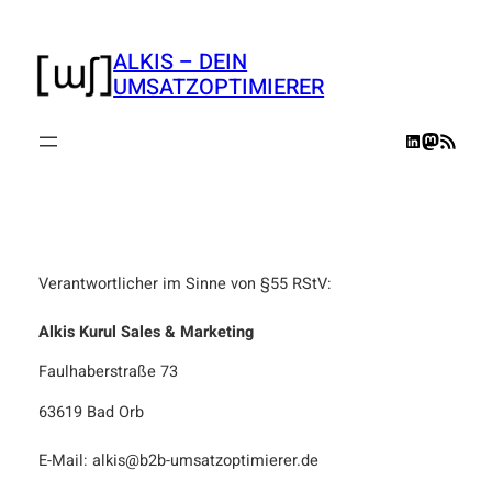
Zum
Inhalt
ALKIS – DEIN
springen
UMSATZOPTIMIERER
LinkedIn
Mastodo
RSS-Feed
Verantwortlicher im Sinne von §55 RStV:
Alkis Kurul Sales & Marketing
Faulhaberstraße 73
63619 Bad Orb
E-Mail: alkis@b2b-umsatzoptimierer.de