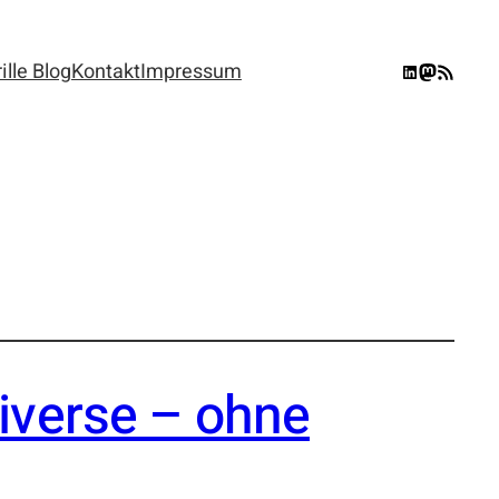
lle Blog
Kontakt
Impressum
LinkedIn
Mastodon
RSS-Feed
iverse – ohne