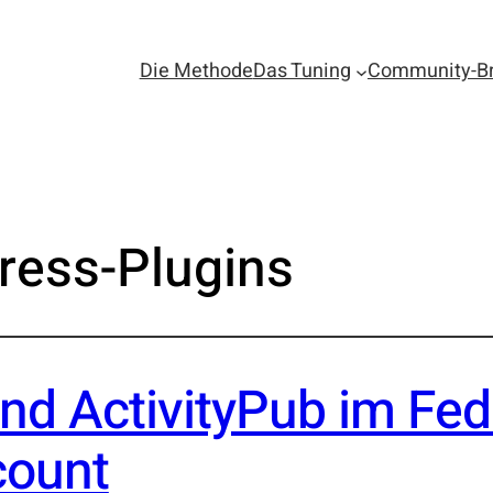
Die Methode
Das Tuning
Community-Bri
ress-Plugins
nd ActivityPub im Fed
count